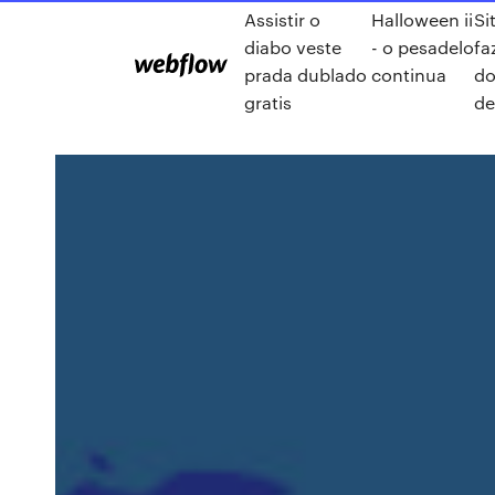
Assistir o
Halloween ii
Si
diabo veste
- o pesadelo
fa
prada dublado
continua
d
gratis
de