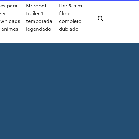
tes para
Mr robot
Her & him
zer
trailer 1
filme
ownloads
temporada
completo
 animes
legendado
dublado